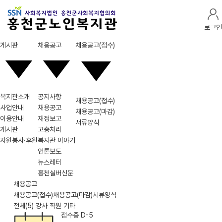
로그인
게시판
채용공고
채용공고(접수)
복지관소개
공지사항
채용공고(접수)
사업안내
채용공고
채용공고(마감)
이용안내
재정보고
서류양식
게시판
고충처리
자원봉사·후원
복지관 이야기
언론보도
뉴스레터
홍천실버신문
채용공고
채용공고(접수)
채용공고(마감)
서류양식
전체(5)
강사
직원
기타
접수중 D-5