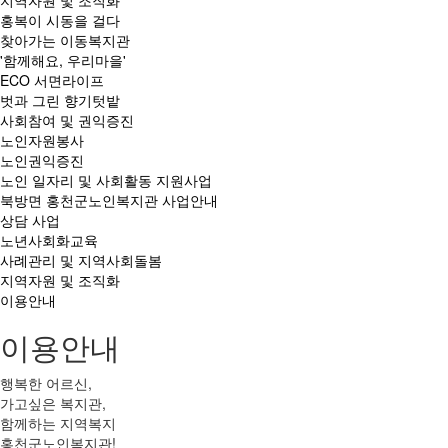
지역자원 및 조직화
홍복이 시동을 걸다
찾아가는 이동복지관
'함께해요, 우리마을'
ECO 서면라이프
벗과 그린 향기텃밭
사회참여 및 권익증진
노인자원봉사
노인권익증진
노인 일자리 및 사회활동 지원사업
북방면 홍천군노인복지관 사업안내
상담 사업
노년사회화교육
사례관리 및 지역사회돌봄
지역자원 및 조직화
이용안내
이용안내
행복한 어르신,
가고싶은 복지관,
함께하는 지역복지
홍천군노인복지관!