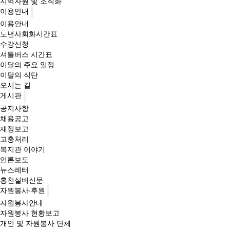
지역자원 및 조직화
이용안내
이용안내
노년사회화시간표
수강신청
셔틀버스 시간표
이달의 주요 일정
이달의 식단
오시는 길
게시판
공지사항
채용공고
재정보고
고충처리
복지관 이야기
언론보도
뉴스레터
홍천실버신문
자원봉사·후원
자원봉사안내
자원봉사 현황보고
개인 및 자원봉사 단체