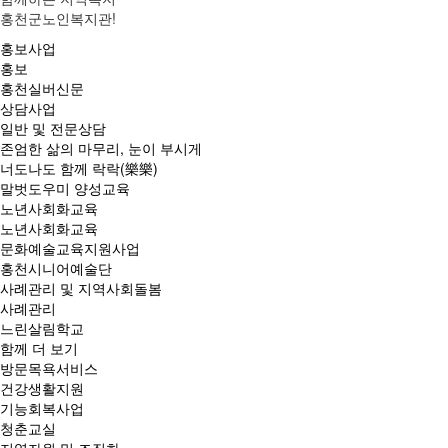
홍천군노인복지관!
홍보사업
홍보
홍천실버신문
상담사업
일반 및 전문상담
존엄한 삶의 마무리, 눈이 부시게
너도나도 함께 락락(樂樂)
말벗도우미 양성교육
노년사회화교육
노년사회화교육
문화예술교육지원사업
홍천시니어예술단
사례관리 및 지역사회돌봄
사례관리
느린살림학교
함께 더 보기
방문목욕서비스
건강생활지원
기능회복사업
청춘교실