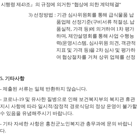
시행령 제
43
조
』
의 규정에 의거한
“
협상에 의한 계약체결
“
3)
선정방법
:
기관 심사위원회를 통해 급식물품 납
품업체 선정기준
(
구비서류 적절성
,
납
품실적
,
가격 등
)
에 의거하여
1
차 평가
하며
,
제안설명회를 통해 사업 수행능
력
(
운영시스템
,
심사위원 의견
,
객관적
지표 및 가격 등
)
을
2
차 심사 및 평가하
여
협상절차를 거쳐 상위 업체를 선정
5.
기타사항
-
제출된 서류는 일체 반환하지 않습니다
.
-
코로나
-19
및 유사한 질병으로 인해 보건복지부의 복지관 휴관
지시 사항에 따라 일시적
/
잠정적 경로식당의 정상 운영이 불가할
수 있음을 유념해주시기 바랍니다
.
-
기타 자세한 사항은 홍천군노인복지관 총무과에 문의 바랍니
다
.