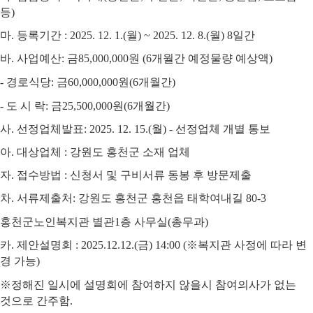
등
)
마
.
등록기간
: 2025. 12. 1.(
월
) ~ 2025. 12. 8.(
월
) 8
일간
바
.
사업예산
:
금
85,000,000
원
(6
개월간 예정물량 예상액
)
-
경로식당
:
금
60,000,000
원
(6
개월간
)
-
도 시 락
:
금
25,500,000
원
(6
개월간
)
사
.
선정업체발표
: 2025. 12. 15.(
월
) -
선정업체 개별 통보
아
.
대상업체
:
강원도 홍천군 소재 업체
자
.
접수방법
:
신청서 및 구비서류 동봉 후 방문제출
차
.
서류제출처
:
강원도 홍천군 홍천읍 태학여내길
80-3
홍천군노인복지관 별관
1
층 사무실
(
총무과
)
카
.
제안설명회
: 2025.12.12.(
금
) 14:00 (
※
복지관 사정에 따라 변
경 가능
)
※
정해진 일시에 설명회에 참여하지 않을시 참여의사가 없는
것으로 간주함
.