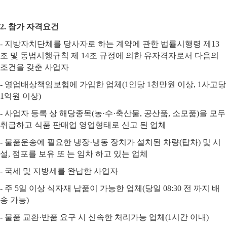
2.
참가 자격요건
-
지방자치단체를 당사자로 하는 계약에 관한 법률시행령 제
13
조 및 동법시행규칙 제
14
조 규정에 의한 유자격자로서 다음의
조건을 갖춘 사업자
-
영업배상책임보험에 가입한 업체
(1
인당
1
천만원 이상
, 1
사고당
1
억원 이상
)
-
사업자 등록 상 해당종목
(
농
·
수
·
축산물
,
공산품
,
소모품
)
을 모두
취급하고 식품 판매업 영업형태로 신고 된 업체
-
물품운송에 필요한 냉장
·
냉동 장치가 설치된 차량
(
탑차
)
및 시
설
,
점포를 보유 또 는 임차 하고 있는 업체
-
국세 및 지방세를 완납한 사업자
-
주
5
일 이상 식자재 납품이 가능한 업체
(
당일
08:30
전 까지 배
송 가능
)
-
물품 교환
·
반품 요구 시 신속한 처리가능 업체
(1
시간 이내
)