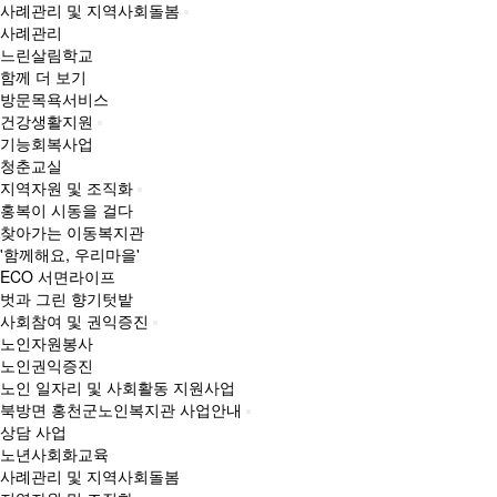
사례관리 및 지역사회돌봄
사례관리
느린살림학교
함께 더 보기
방문목욕서비스
건강생활지원
기능회복사업
청춘교실
지역자원 및 조직화
홍복이 시동을 걸다
찾아가는 이동복지관
'함께해요, 우리마을'
ECO 서면라이프
벗과 그린 향기텃밭
사회참여 및 권익증진
노인자원봉사
노인권익증진
노인 일자리 및 사회활동 지원사업
북방면 홍천군노인복지관 사업안내
상담 사업
노년사회화교육
사례관리 및 지역사회돌봄