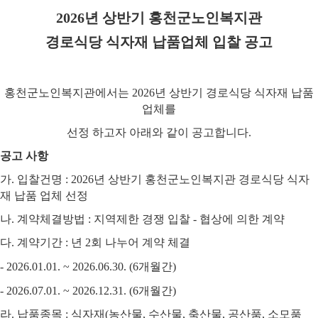
2026
년 상반기 홍천군노인복지관
경로식당 식자재 납품업체 입찰 공고
홍천군노인복지관에서는
2026
년 상반기 경로식당 식자재 납품
업체를
선정 하고자 아래와 같이 공고합니다
.
공고 사항
가
.
입찰건명
: 2026
년 상반기 홍천군노인복지관 경로식당 식자
재 납품 업체 선정
나
.
계약체결방법
:
지역제한 경쟁 입찰
-
협상에 의한 계약
다
.
계약기간
:
년
2
회 나누어 계약 체결
- 2026.01.01. ~ 2026.06.30. (6
개월간
)
- 2026.07.01. ~ 2026.12.31. (6
개월간
)
라
.
납품종목
:
식자재
(
농산물
,
수산물
,
축산물
,
공산품
,
소모품