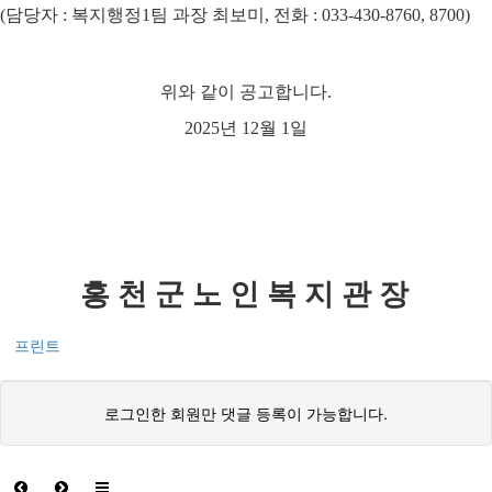
(
담당자
:
복지행정
1
팀 과장 최보미
,
전화
: 033-430-8760, 8700)
위와 같이 공고합니다
.
2025
년
12
월
1
일
홍 천 군 노 인 복 지 관 장
프린트
로그인한 회원만 댓글 등록이 가능합니다.