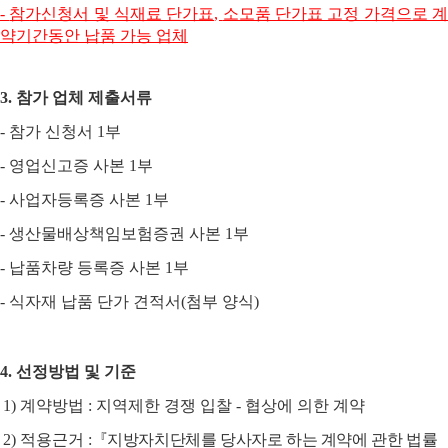
-
참가신청서 및 식재료 단가표
,
소모품 단가표 고정 가격으로 
약기간동안 납품 가능 업체
3.
참가 업체 제출서류
-
참가 신청서
1
부
-
영업신고증 사본
1
부
-
사업자등록증 사본
1
부
-
생산물배상책임보험증권 사본
1
부
-
납품차량 등록증 사본
1
부
-
식자재 납품 단가 견적서
(
첨부 양식
)
4.
선정방법 및 기준
1)
계약방법
:
지역제한 경쟁 입찰
-
협상에 의한 계약
2)
적용근거
:
『
지방자치단체를 당사자로 하는 계약에 관한 법률