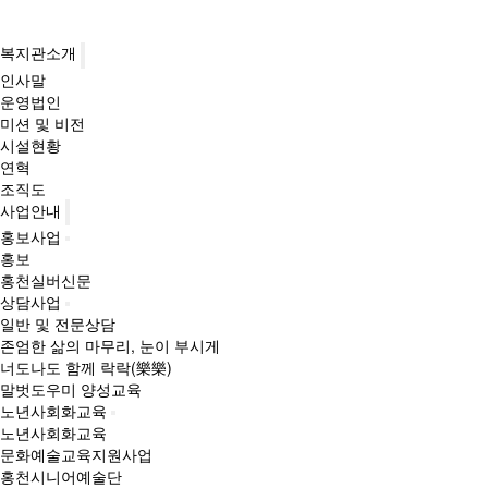
복지관소개
인사말
운영법인
미션 및 비전
시설현황
연혁
조직도
사업안내
홍보사업
홍보
홍천실버신문
상담사업
일반 및 전문상담
존엄한 삶의 마무리, 눈이 부시게
너도나도 함께 락락(樂樂)
말벗도우미 양성교육
노년사회화교육
노년사회화교육
문화예술교육지원사업
홍천시니어예술단