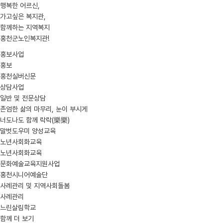
행복한 어르신,
가고싶은 복지관,
함께하는 지역복지
홍천군노인복지관!
홍보사업
홍보
홍천실버신문
상담사업
일반 및 전문상담
존엄한 삶의 마무리, 눈이 부시게
너도나도 함께 락락(樂樂)
말벗도우미 양성교육
노년사회화교육
노년사회화교육
문화예술교육지원사업
홍천시니어예술단
사례관리 및 지역사회돌봄
사례관리
느린살림학교
함께 더 보기