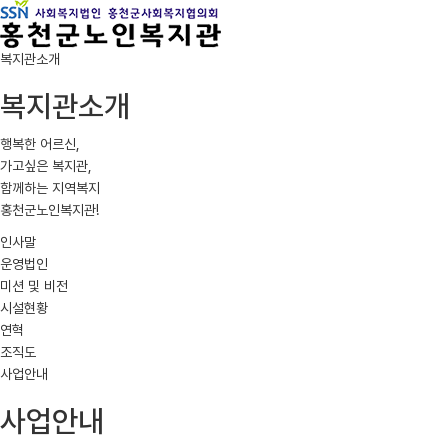
복지관소개
복지관소개
행복한 어르신,
가고싶은 복지관,
함께하는 지역복지
홍천군노인복지관!
인사말
운영법인
미션 및 비전
시설현황
연혁
조직도
사업안내
사업안내