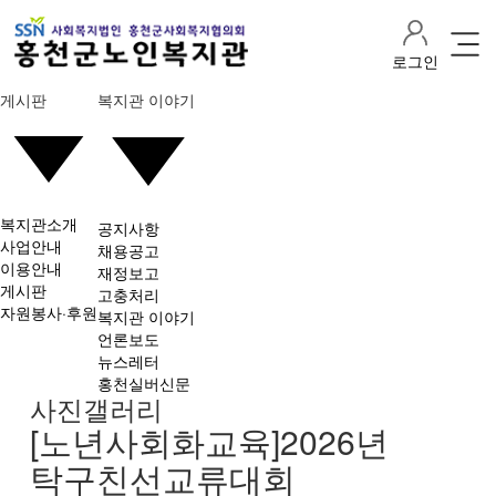
로그인
게시판
복지관 이야기
복지관소개
공지사항
사업안내
채용공고
이용안내
재정보고
게시판
고충처리
자원봉사·후원
복지관 이야기
언론보도
뉴스레터
홍천실버신문
사진갤러리
[노년사회화교육]2026년
탁구친선교류대회