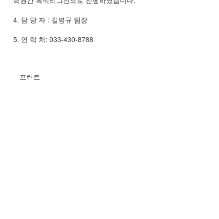
회원간 복식리그전으로 진행하였습니다
.
4.
담 당 자
:
길병규 팀장
5.
연 락 처
: 033-430-8788
프린트
로그인한 회원만 댓글 등록이 가능합니다.
후원계좌
국민은행
313501-04-161305