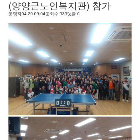
(양양군노인복지관) 참가
운영자
04.29 09:04
조회수
333
댓글
0