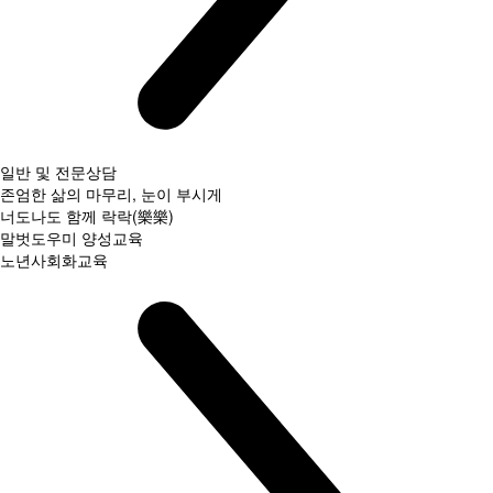
일반 및 전문상담
존엄한 삶의 마무리, 눈이 부시게
너도나도 함께 락락(樂樂)
말벗도우미 양성교육
노년사회화교육