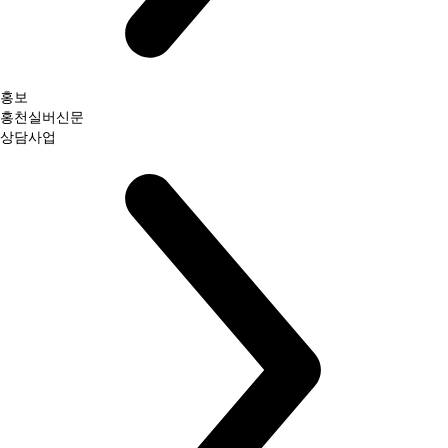
홍보
홍천실버신문
상담사업