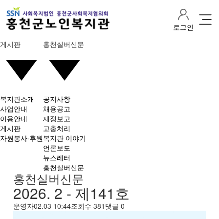
로그인
게시판
홍천실버신문
복지관소개
공지사항
사업안내
채용공고
이용안내
재정보고
게시판
고충처리
자원봉사·후원
복지관 이야기
언론보도
뉴스레터
홍천실버신문
홍천실버신문
2026. 2 - 제141호
운영자
02.03 10:44
조회수
381
댓글
0