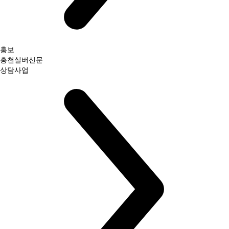
홍보
홍천실버신문
상담사업