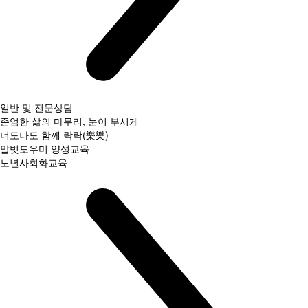
일반 및 전문상담
존엄한 삶의 마무리, 눈이 부시게
너도나도 함께 락락(樂樂)
말벗도우미 양성교육
노년사회화교육