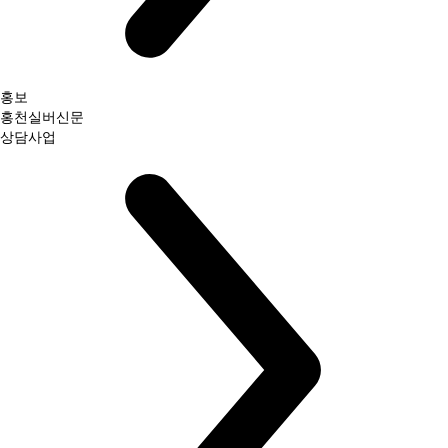
홍보
홍천실버신문
상담사업