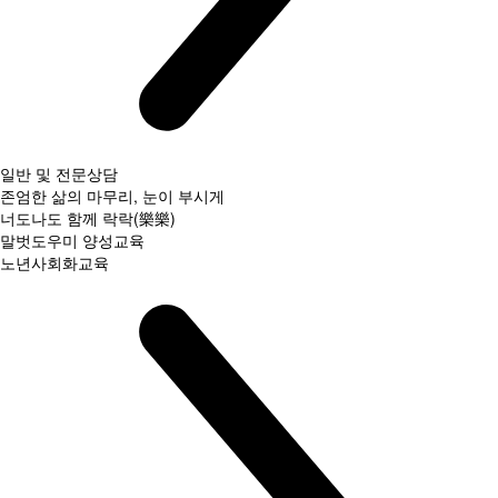
일반 및 전문상담
존엄한 삶의 마무리, 눈이 부시게
너도나도 함께 락락(樂樂)
말벗도우미 양성교육
노년사회화교육