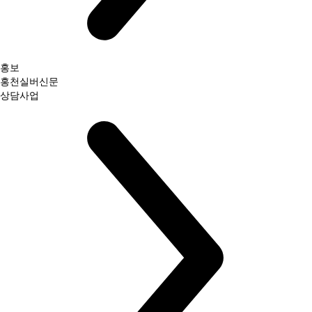
홍보
홍천실버신문
상담사업