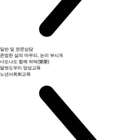
일반 및 전문상담
존엄한 삶의 마무리, 눈이 부시게
너도나도 함께 락락(樂樂)
말벗도우미 양성교육
노년사회화교육