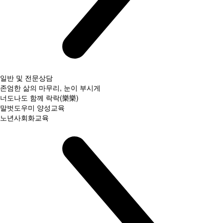
일반 및 전문상담
존엄한 삶의 마무리, 눈이 부시게
너도나도 함께 락락(樂樂)
말벗도우미 양성교육
노년사회화교육