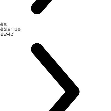
홍보
홍천실버신문
상담사업