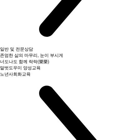
일반 및 전문상담
존엄한 삶의 마무리, 눈이 부시게
너도나도 함께 락락(樂樂)
말벗도우미 양성교육
노년사회화교육