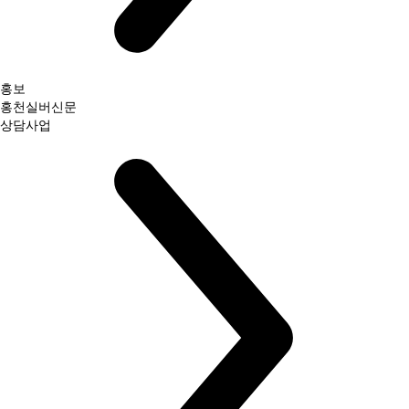
홍보
홍천실버신문
상담사업