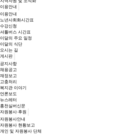
지역자원 및 조직화
이용안내
이용안내
노년사회화시간표
수강신청
셔틀버스 시간표
이달의 주요 일정
이달의 식단
오시는 길
게시판
공지사항
채용공고
재정보고
고충처리
복지관 이야기
언론보도
뉴스레터
홍천실버신문
자원봉사·후원
자원봉사안내
자원봉사 현황보고
개인 및 자원봉사 단체