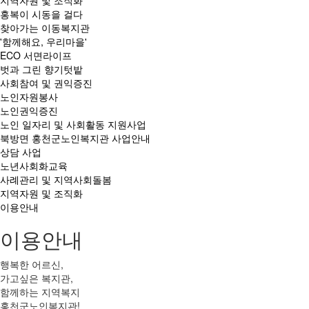
지역자원 및 조직화
홍복이 시동을 걸다
찾아가는 이동복지관
'함께해요, 우리마을'
ECO 서면라이프
벗과 그린 향기텃밭
사회참여 및 권익증진
노인자원봉사
노인권익증진
노인 일자리 및 사회활동 지원사업
북방면 홍천군노인복지관 사업안내
상담 사업
노년사회화교육
사례관리 및 지역사회돌봄
지역자원 및 조직화
이용안내
이용안내
행복한 어르신,
가고싶은 복지관,
함께하는 지역복지
홍천군노인복지관!