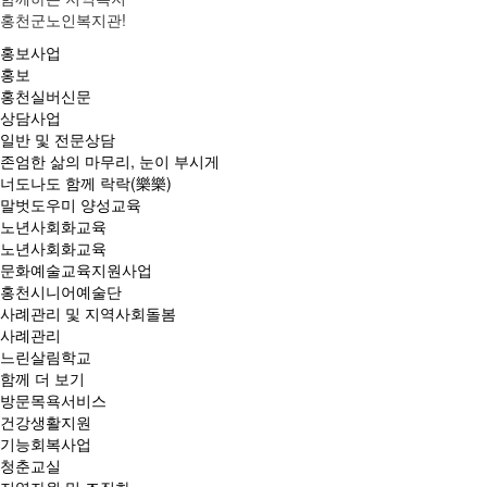
홍천군노인복지관!
홍보사업
홍보
홍천실버신문
상담사업
일반 및 전문상담
존엄한 삶의 마무리, 눈이 부시게
너도나도 함께 락락(樂樂)
말벗도우미 양성교육
노년사회화교육
노년사회화교육
문화예술교육지원사업
홍천시니어예술단
사례관리 및 지역사회돌봄
사례관리
느린살림학교
함께 더 보기
방문목욕서비스
건강생활지원
기능회복사업
청춘교실