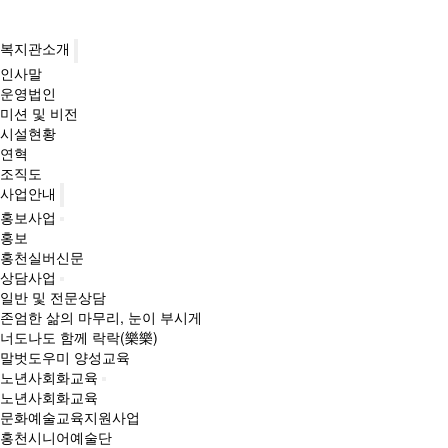
복지관소개
인사말
운영법인
미션 및 비전
시설현황
연혁
조직도
사업안내
홍보사업
홍보
홍천실버신문
상담사업
일반 및 전문상담
존엄한 삶의 마무리, 눈이 부시게
너도나도 함께 락락(樂樂)
말벗도우미 양성교육
노년사회화교육
노년사회화교육
문화예술교육지원사업
홍천시니어예술단