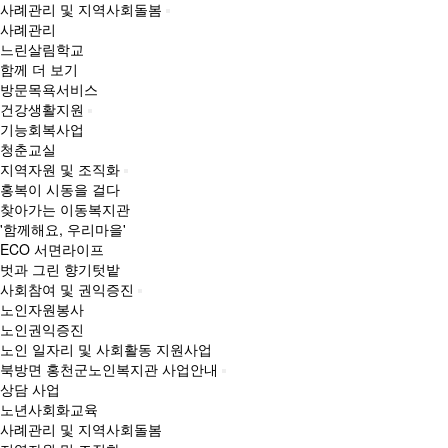
사례관리 및 지역사회돌봄
사례관리
느린살림학교
함께 더 보기
방문목욕서비스
건강생활지원
기능회복사업
청춘교실
지역자원 및 조직화
홍복이 시동을 걸다
찾아가는 이동복지관
'함께해요, 우리마을'
ECO 서면라이프
벗과 그린 향기텃밭
사회참여 및 권익증진
노인자원봉사
노인권익증진
노인 일자리 및 사회활동 지원사업
북방면 홍천군노인복지관 사업안내
상담 사업
노년사회화교육
사례관리 및 지역사회돌봄