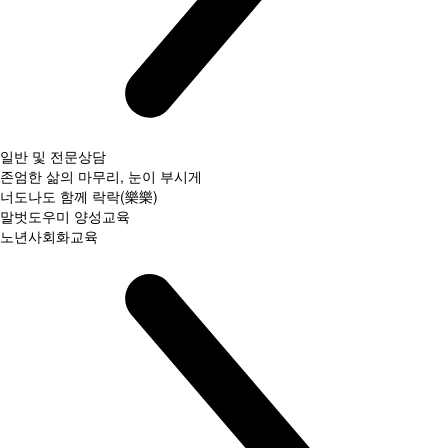
일반 및 전문상담
존엄한 삶의 마무리, 눈이 부시게
너도나도 함께 락락(樂樂)
말벗도우미 양성교육
노년사회화교육