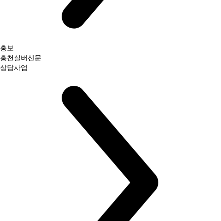
홍보
홍천실버신문
상담사업