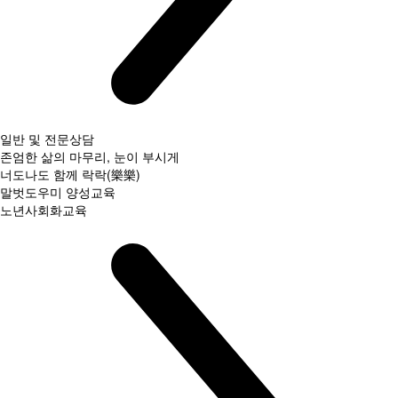
일반 및 전문상담
존엄한 삶의 마무리, 눈이 부시게
너도나도 함께 락락(樂樂)
말벗도우미 양성교육
노년사회화교육