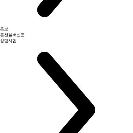
홍보
홍천실버신문
상담사업