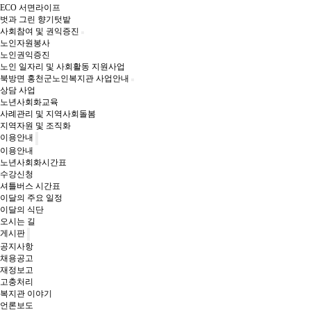
ECO 서면라이프
벗과 그린 향기텃밭
사회참여 및 권익증진
노인자원봉사
노인권익증진
노인 일자리 및 사회활동 지원사업
북방면 홍천군노인복지관 사업안내
상담 사업
노년사회화교육
사례관리 및 지역사회돌봄
지역자원 및 조직화
이용안내
이용안내
노년사회화시간표
수강신청
셔틀버스 시간표
이달의 주요 일정
이달의 식단
오시는 길
게시판
공지사항
채용공고
재정보고
고충처리
복지관 이야기
언론보도