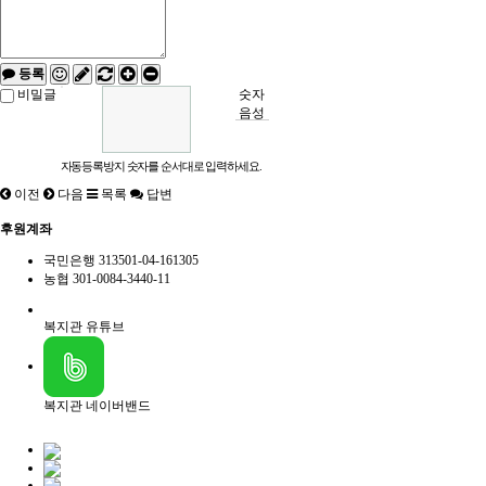
등록
비밀글
숫자
음성
듣기
자동등록방지 숫자를 순서대로 입력하세요.
이전
다음
목록
답변
후원계좌
국민은행
313501-04-161305
농협
301-0084-3440-11
복지관 유튜브
복지관 네이버밴드