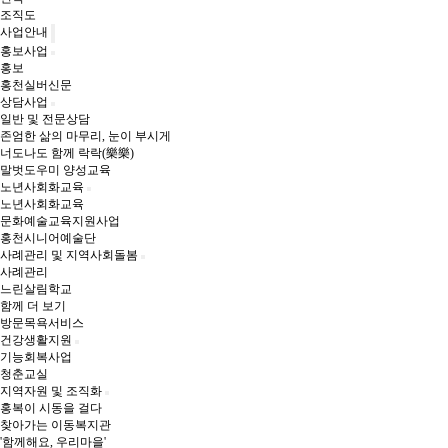
조직도
사업안내
홍보사업
홍보
홍천실버신문
상담사업
일반 및 전문상담
존엄한 삶의 마무리, 눈이 부시게
너도나도 함께 락락(樂樂)
말벗도우미 양성교육
노년사회화교육
노년사회화교육
문화예술교육지원사업
홍천시니어예술단
사례관리 및 지역사회돌봄
사례관리
느린살림학교
함께 더 보기
방문목욕서비스
건강생활지원
기능회복사업
청춘교실
지역자원 및 조직화
홍복이 시동을 걸다
찾아가는 이동복지관
'함께해요, 우리마을'