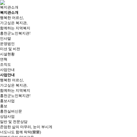
복지관소개
복지관소개
행복한 어르신,
가고싶은 복지관,
함께하는 지역복지
홍천군노인복지관!
인사말
운영법인
미션 및 비전
시설현황
연혁
조직도
사업안내
사업안내
행복한 어르신,
가고싶은 복지관,
함께하는 지역복지
홍천군노인복지관!
홍보사업
홍보
홍천실버신문
상담사업
일반 및 전문상담
존엄한 삶의 마무리, 눈이 부시게
너도나도 함께 락락(樂樂)