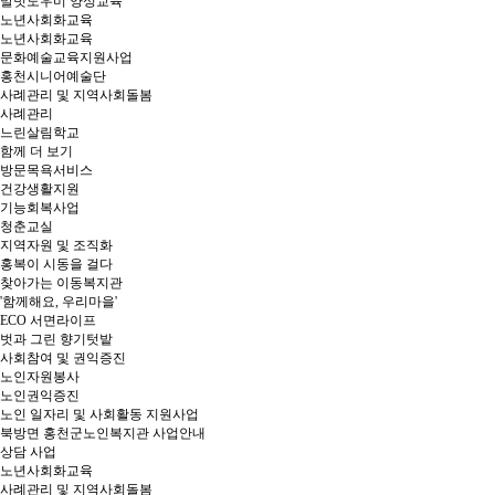
말벗도우미 양성교육
노년사회화교육
노년사회화교육
문화예술교육지원사업
홍천시니어예술단
사례관리 및 지역사회돌봄
사례관리
느린살림학교
함께 더 보기
방문목욕서비스
건강생활지원
기능회복사업
청춘교실
지역자원 및 조직화
홍복이 시동을 걸다
찾아가는 이동복지관
'함께해요, 우리마을'
ECO 서면라이프
벗과 그린 향기텃밭
사회참여 및 권익증진
노인자원봉사
노인권익증진
노인 일자리 및 사회활동 지원사업
북방면 홍천군노인복지관 사업안내
상담 사업
노년사회화교육
사례관리 및 지역사회돌봄