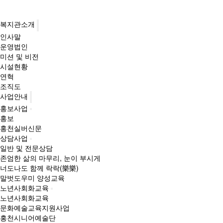
복지관소개
인사말
운영법인
미션 및 비전
시설현황
연혁
조직도
사업안내
홍보사업
홍보
홍천실버신문
상담사업
일반 및 전문상담
존엄한 삶의 마무리, 눈이 부시게
너도나도 함께 락락(樂樂)
말벗도우미 양성교육
노년사회화교육
노년사회화교육
문화예술교육지원사업
홍천시니어예술단