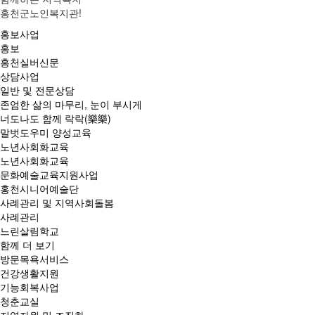
홍천군노인복지관!
홍보사업
홍보
홍천실버신문
상담사업
일반 및 전문상담
존엄한 삶의 마무리, 눈이 부시게
너도나도 함께 락락(樂樂)
말벗도우미 양성교육
노년사회화교육
노년사회화교육
문화예술교육지원사업
홍천시니어예술단
사례관리 및 지역사회돌봄
사례관리
느린살림학교
함께 더 보기
방문목욕서비스
건강생활지원
기능회복사업
청춘교실