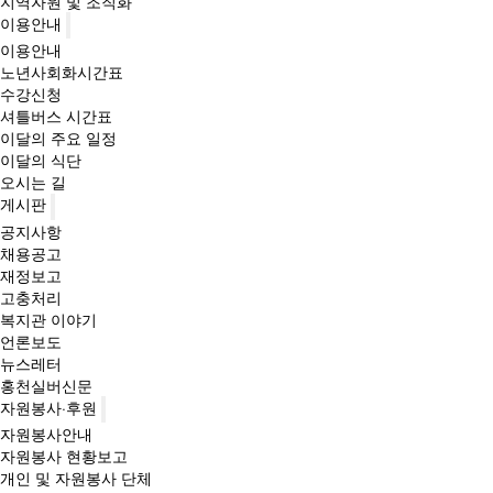
지역자원 및 조직화
이용안내
이용안내
노년사회화시간표
수강신청
셔틀버스 시간표
이달의 주요 일정
이달의 식단
오시는 길
게시판
공지사항
채용공고
재정보고
고충처리
복지관 이야기
언론보도
뉴스레터
홍천실버신문
자원봉사·후원
자원봉사안내
자원봉사 현황보고
개인 및 자원봉사 단체