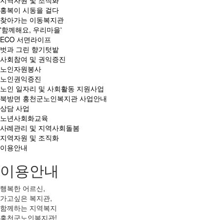
지역자원 및 조직화
홍복이 시동을 걸다
찾아가는 이동복지관
'함께해요, 우리마을'
ECO 서면라이프
벗과 그린 향기텃밭
사회참여 및 권익증진
노인자원봉사
노인권익증진
노인 일자리 및 사회활동 지원사업
북방면 홍천군노인복지관 사업안내
상담 사업
노년사회화교육
사례관리 및 지역사회돌봄
지역자원 및 조직화
이용안내
이용안내
행복한 어르신,
가고싶은 복지관,
함께하는 지역복지
홍천군노인복지관!