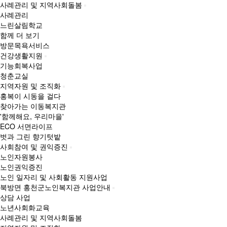
사례관리 및 지역사회돌봄
사례관리
느린살림학교
함께 더 보기
방문목욕서비스
건강생활지원
기능회복사업
청춘교실
지역자원 및 조직화
홍복이 시동을 걸다
찾아가는 이동복지관
'함께해요, 우리마을'
ECO 서면라이프
벗과 그린 향기텃밭
사회참여 및 권익증진
노인자원봉사
노인권익증진
노인 일자리 및 사회활동 지원사업
북방면 홍천군노인복지관 사업안내
상담 사업
노년사회화교육
사례관리 및 지역사회돌봄