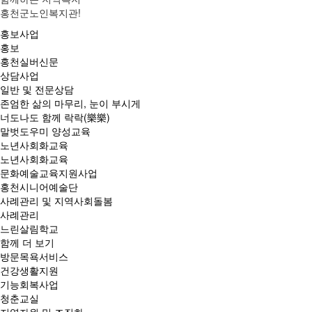
홍천군노인복지관!
홍보사업
홍보
홍천실버신문
상담사업
일반 및 전문상담
존엄한 삶의 마무리, 눈이 부시게
너도나도 함께 락락(樂樂)
말벗도우미 양성교육
노년사회화교육
노년사회화교육
문화예술교육지원사업
홍천시니어예술단
사례관리 및 지역사회돌봄
사례관리
느린살림학교
함께 더 보기
방문목욕서비스
건강생활지원
기능회복사업
청춘교실