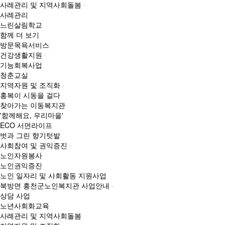
사례관리 및 지역사회돌봄
사례관리
느린살림학교
함께 더 보기
방문목욕서비스
건강생활지원
기능회복사업
청춘교실
지역자원 및 조직화
홍복이 시동을 걸다
찾아가는 이동복지관
'함께해요, 우리마을'
ECO 서면라이프
벗과 그린 향기텃밭
사회참여 및 권익증진
노인자원봉사
노인권익증진
노인 일자리 및 사회활동 지원사업
북방면 홍천군노인복지관 사업안내
상담 사업
노년사회화교육
사례관리 및 지역사회돌봄