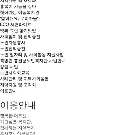
지역자원 및 조직화
홍복이 시동을 걸다
찾아가는 이동복지관
'함께해요, 우리마을'
ECO 서면라이프
벗과 그린 향기텃밭
사회참여 및 권익증진
노인자원봉사
노인권익증진
노인 일자리 및 사회활동 지원사업
북방면 홍천군노인복지관 사업안내
상담 사업
노년사회화교육
사례관리 및 지역사회돌봄
지역자원 및 조직화
이용안내
이용안내
행복한 어르신,
가고싶은 복지관,
함께하는 지역복지
홍천군노인복지관!