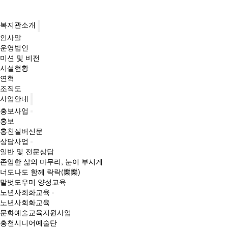
복지관소개
인사말
운영법인
미션 및 비전
시설현황
연혁
조직도
사업안내
홍보사업
홍보
홍천실버신문
상담사업
일반 및 전문상담
존엄한 삶의 마무리, 눈이 부시게
너도나도 함께 락락(樂樂)
말벗도우미 양성교육
노년사회화교육
노년사회화교육
문화예술교육지원사업
홍천시니어예술단