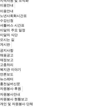
지역자원 및 조직화
이용안내
이용안내
노년사회화시간표
수강신청
셔틀버스 시간표
이달의 주요 일정
이달의 식단
오시는 길
게시판
공지사항
채용공고
재정보고
고충처리
복지관 이야기
언론보도
뉴스레터
홍천실버신문
자원봉사·후원
자원봉사안내
자원봉사 현황보고
개인 및 자원봉사 단체