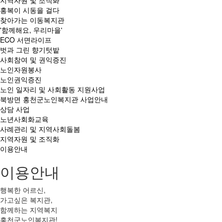
지역자원 및 조직화
홍복이 시동을 걸다
찾아가는 이동복지관
'함께해요, 우리마을'
ECO 서면라이프
벗과 그린 향기텃밭
사회참여 및 권익증진
노인자원봉사
노인권익증진
노인 일자리 및 사회활동 지원사업
북방면 홍천군노인복지관 사업안내
상담 사업
노년사회화교육
사례관리 및 지역사회돌봄
지역자원 및 조직화
이용안내
이용안내
행복한 어르신,
가고싶은 복지관,
함께하는 지역복지
홍천군노인복지관!