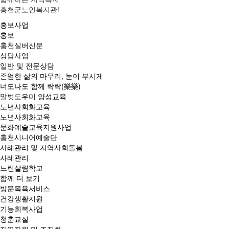
홍천군노인복지관!
홍보사업
홍보
홍천실버신문
상담사업
일반 및 전문상담
존엄한 삶의 마무리, 눈이 부시게
너도나도 함께 락락(樂樂)
말벗도우미 양성교육
노년사회화교육
노년사회화교육
문화예술교육지원사업
홍천시니어예술단
사례관리 및 지역사회돌봄
사례관리
느린살림학교
함께 더 보기
방문목욕서비스
건강생활지원
기능회복사업
청춘교실