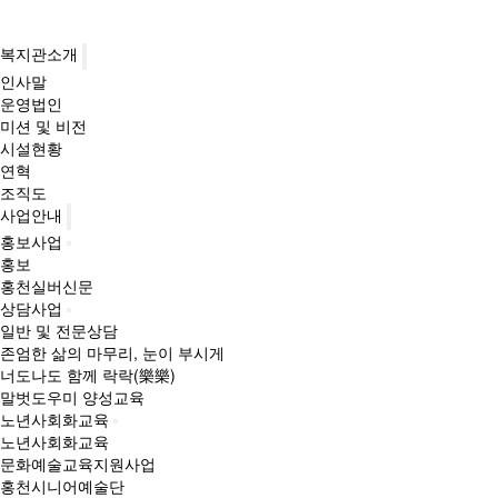
복지관소개
인사말
운영법인
미션 및 비전
시설현황
연혁
조직도
사업안내
홍보사업
홍보
홍천실버신문
상담사업
일반 및 전문상담
존엄한 삶의 마무리, 눈이 부시게
너도나도 함께 락락(樂樂)
말벗도우미 양성교육
노년사회화교육
노년사회화교육
문화예술교육지원사업
홍천시니어예술단