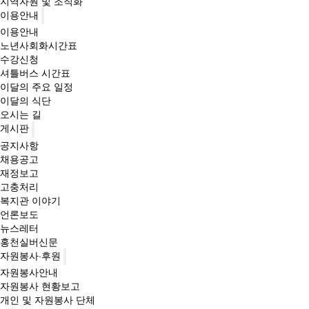
지역자원 및 조직화
이용안내
이용안내
노년사회화시간표
수강신청
셔틀버스 시간표
이달의 주요 일정
이달의 식단
오시는 길
게시판
공지사항
채용공고
재정보고
고충처리
복지관 이야기
언론보도
뉴스레터
홍천실버신문
자원봉사·후원
자원봉사안내
자원봉사 현황보고
개인 및 자원봉사 단체