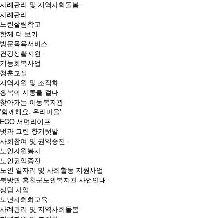
사례관리 및 지역사회돌봄
사례관리
느린살림학교
함께 더 보기
방문목욕서비스
건강생활지원
기능회복사업
청춘교실
지역자원 및 조직화
홍복이 시동을 걸다
찾아가는 이동복지관
'함께해요, 우리마을'
ECO 서면라이프
벗과 그린 향기텃밭
사회참여 및 권익증진
노인자원봉사
노인권익증진
노인 일자리 및 사회활동 지원사업
북방면 홍천군노인복지관 사업안내
상담 사업
노년사회화교육
사례관리 및 지역사회돌봄