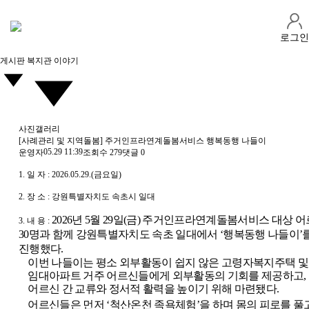
로그인
게시판
복지관 이야기
사진갤러리
[사례관리 및 지역돌봄] 주거인프라연계돌봄서비스 행복동행 나들이
05.29 11:39
운영자
조회수
279
댓글
0
1. 일 자 : 2026.05.29.(금요일)
2. 장 소 : 강원특별자치도 속초시 일대
2026
년
5
월
29
일
(
금
)
주거인프라연계돌봄서비스 대상 어
3. 내 용 :
30
명과 함께 강원특별자치도 속초 일대에서
‘
행복동행 나들이
’
진행했다
.
이번 나들이는 평소 외부활동이 쉽지 않은 고령자복지주택 및
임대아파트 거주 어르신들에게 외부활동의 기회를 제공하고
,
어르신 간 교류와 정서적 활력을 높이기 위해 마련됐다
.
어르신들은 먼저
‘
척산온천 족욕체험
’
을 하며 몸의 피로를 풀