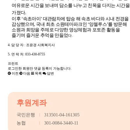
여유로운 시간을 보내며 담소를 나누고 친목을 다지는 시간을
가졌다
.
이후
‘
속초아이
’
대관람차에 탑승 해 속초 바다와 시내 전경을
감상했으며
,
국내 최초 소원테마파크인
‘
앙젤루스
’
를 방문해
소원과 희망을 주제로 다양한 영상체험과 포토존 활동을
즐기며 즐거운 추억을 만들었
다
.
4. 담 당 자 : 조윤경 사회복지사
5. 연 락 처: 033-430-8755
프린트
로그인한 회원만 댓글 등록이 가능합니다.
이전
다음
목록
답변
후원계좌
국민은행
313501-04-161305
농협
301-0084-3440-11